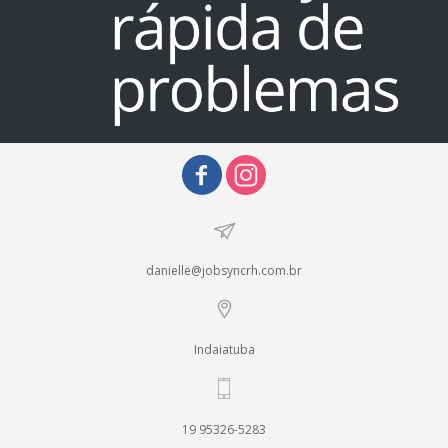
danielle@jobsyncrh.com.br
Indaiatuba
19 95326-5283