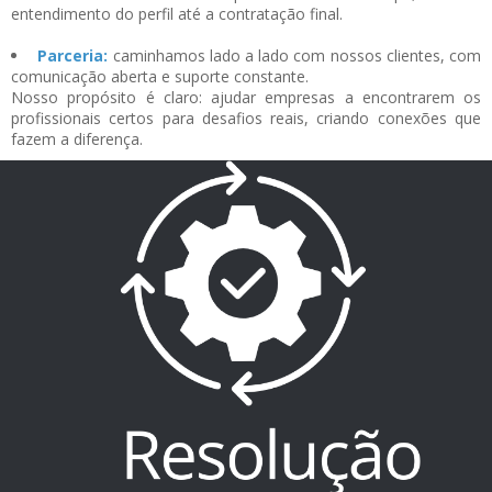
entendimento do perfil até a contratação final.
Parceria:
caminhamos lado a lado com nossos clientes, com
comunicação aberta e suporte constante.
Nosso propósito é claro: ajudar empresas a encontrarem os
profissionais certos para desafios reais, criando conexões que
fazem a diferença.